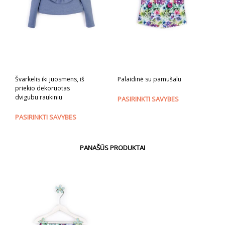
Švarkelis iki juosmens, iš
Palaidinė su pamušalu
priekio dekoruotas
dvigubu raukiniu
This
PASIRINKTI SAVYBES
prod
This
PASIRINKTI SAVYBES
has
product
mult
has
varia
multiple
PANAŠŪS PRODUKTAI
The
variants.
opti
The
may
options
be
may
cho
be
on
chosen
the
on
prod