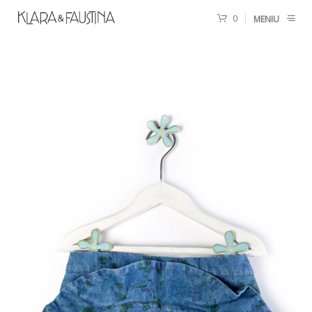
0
MENIU