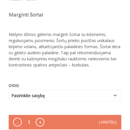
Marginti šortai
Mėlyno džinso gėlėmis marginti šortai su kišenėmis,
reguliuojamu juosmeniu. Šortų priekis puoštas unikalaus
kirpimo volanu, atkartojančiu palaidinės formas. Šortai dera
su gėlėto audinio palaidine. Taip pat rekomenduojama
derinti su kašmyriniu megztuku rauktomis rankovėmis bei
kontrastinės spalvos antpečiais – burbulais.
DYDIS
Į KREPŠELĮ