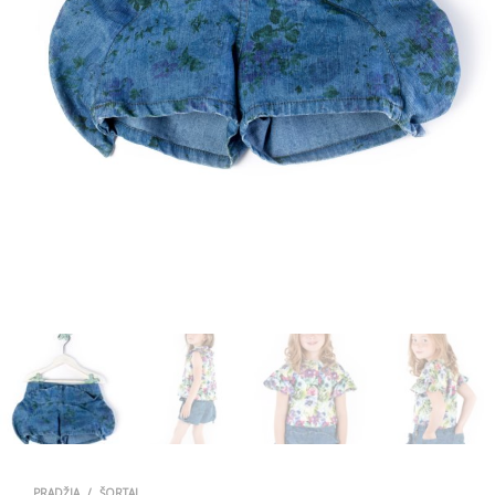
PRADŽIA
/
ŠORTAI