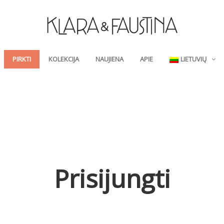
PIRKTI
KOLEKCIJA
NAUJIENA
APIE
LIETUVIŲ
Prisijungti