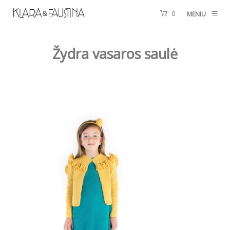
0
MENIU
Žydra vasaros saulė