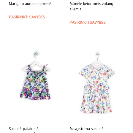
Marginto audinio suknelė
Suknelė keturiomis volanų
eilėmis
This
PASIRINKTI SAVYBES
This
PASIRINKTI SAVYBES
product
prod
has
has
multiple
mult
variants.
varia
The
The
options
opti
may
may
be
be
chosen
cho
on
on
the
the
product
prod
page
pag
Suknelė-palaidinė
Susagstoma suknelė