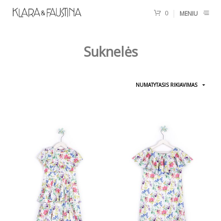
0
MENIU
Suknelės